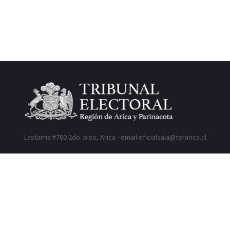
Lastarria #760 2do. piso, Arica - email oficialsala@terarica.cl