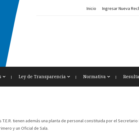
Inicio
Ingresar Nueva Rec
s
Ley de Transparencia
Normativa
Result
los T.E.R. tienen además una planta de personal constituida por el Secretari
rimero y un Oficial de Sala.