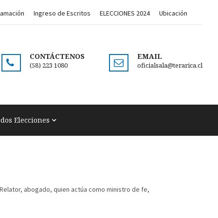
lamación
Ingreso de Escritos
ELECCIONES 2024
Ubicación
CONTÁCTENOS
EMAIL
(58) 223 1080
oficialsala@terarica.cl
ados Elecciones
o Relator, abogado, quien actúa como ministro de fe,